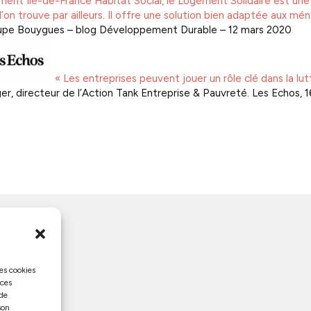
ment Ile-de-France Habitat Social, le Logement Solidaire est une 
l’on trouve par ailleurs. Il offre une solution bien adaptée aux m
pe Bouygues – blog Développement Durable – 12 mars 2020
« Les entreprises peuvent jouer un rôle clé dans la lu
er, directeur de l’Action Tank Entreprise & Pauvreté. Les Echos, 
les cookies
 ces
 de
son