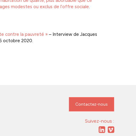
habitation de qualité, plus abordable que ce
énages modestes ou exclus de l’offre sociale
.
tte contre la pauvreté »
– Interview de Jacques
16 octobre 2020.
Contactez-nous
Suivez-nous :