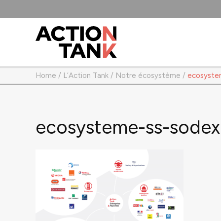
Home
/
L’Action Tank
/
Notre écosystème
/
ecosyste
ecosysteme-ss-sode