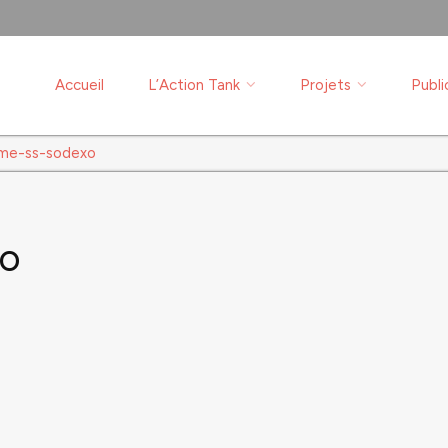
Accueil
L’Action Tank
Projets
Publi
me-ss-sodexo
xo