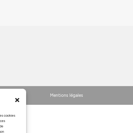
Mentions légales
les cookies
 ces
 de
son