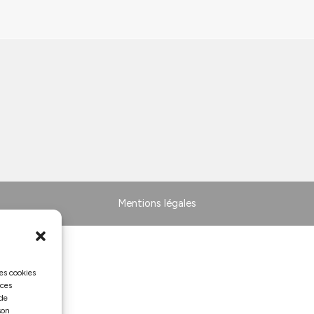
Mentions légales
les cookies
 ces
 de
son