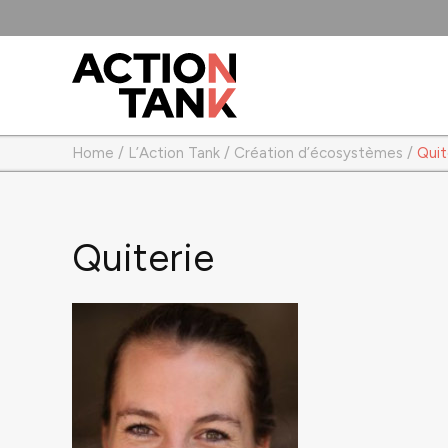
Home
/
L’Action Tank
/
Création d’écosystèmes
/
Quit
Quiterie