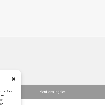
les cookies
Mentions légales
 ces
 de
son