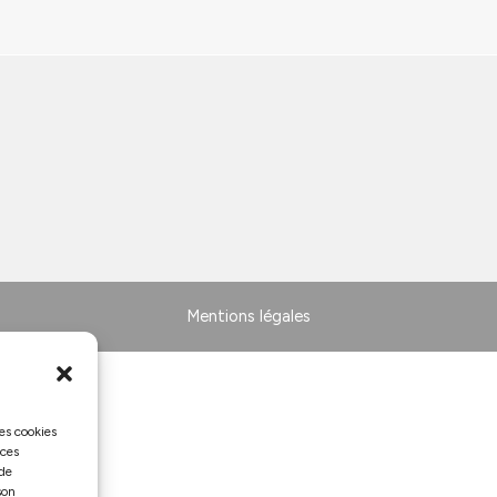
Mentions légales
les cookies
 ces
 de
son