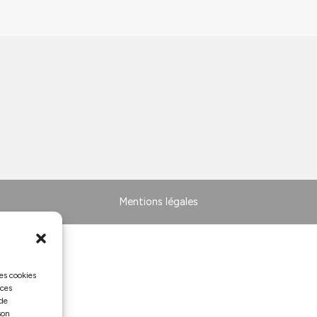
Mentions légales
les cookies
 ces
 de
son