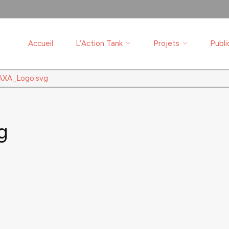
Accueil
L’Action Tank
Projets
Publi
AXA_Logo.svg
g