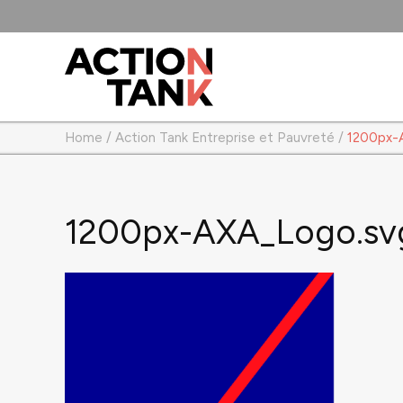
Home
/
Action Tank Entreprise et Pauvreté
/
1200px-
1200px-AXA_Logo.sv